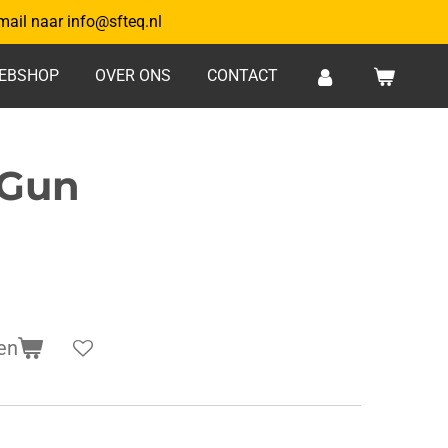
mail naar info@sfteq.nl
EBSHOP
OVER ONS
CONTACT
 Gun
en