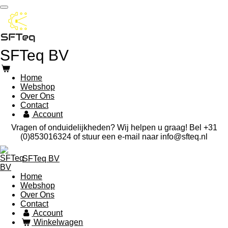
Ga
direct
naar
de
hoofdinhoud
SFTeq BV
Home
Webshop
Over Ons
Contact
Account
Vragen of onduidelijkheden? Wij helpen u graag! Bel +31
(0)853016324 of stuur een e-mail naar info@sfteq.nl
SFTeq BV
Home
Webshop
Over Ons
Contact
Account
Winkelwagen