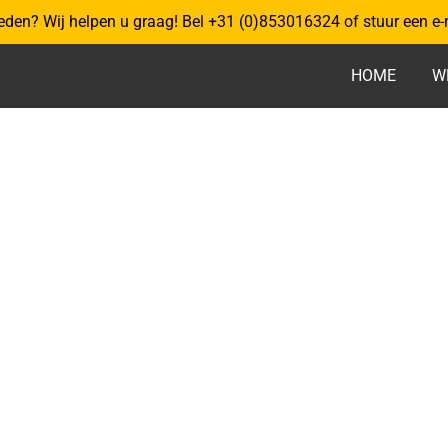
eden? Wij helpen u graag! Bel +31 (0)853016324 of stuur een e-
HOME
W