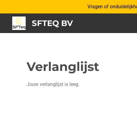
Vragen of onduidelijkh
Ga
direct
SFTEQ BV
naar
de
hoofdinhoud
Verlanglijst
Jouw verlanglijst is leeg.