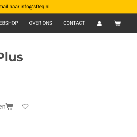
mail naar info@sfteq.nl
EBSHOP
OVER ONS
CONTACT
Plus
en