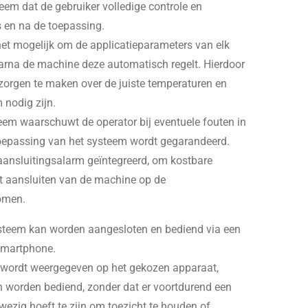
eem dat de gebruiker volledige controle en
ns en na de toepassing.
et mogelijk om de applicatieparameters van elk
arna de machine deze automatisch regelt. Hierdoor
 zorgen te maken over de juiste temperaturen en
 nodig zijn.
em waarschuwt de operator bij eventuele fouten in
 toepassing van het systeem wordt gegarandeerd.
eaansluitingsalarm geïntegreerd, om kostbare
et aansluiten van de machine op de
omen.
ysteem kan worden aangesloten en bediend via een
 smartphone.
 wordt weergegeven op het gekozen apparaat,
n worden bediend, zonder dat er voortdurend een
wezig hoeft te zijn om toezicht te houden of