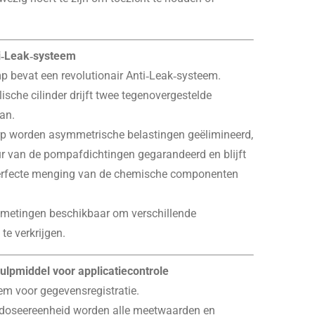
i‑Leak‑systeem
bevat een revolutionair Anti‑Leak‑systeem.
sche cilinder drijft twee tegenovergestelde
an.
erp worden asymmetrische belastingen geëlimineerd,
r van de pompafdichtingen gegarandeerd en blijft
 perfecte menging van de chemische componenten
fmetingen beschikbaar om verschillende
te verkrijgen.
ulpmiddel voor applicatiecontrole
eem voor gegevensregistratie.
e doseereenheid worden alle meetwaarden en