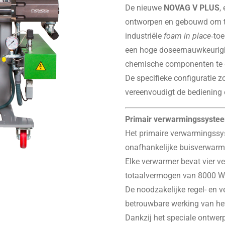
De nieuwe
NOVAG V PLUS
,
ontworpen en gebouwd om te
industriële
foam in place
‑to
een hoge doseernauwkeurigh
chemische componenten te 
De specifieke configuratie z
vereenvoudigt de bediening e
Primair verwarmingssyste
Het primaire verwarmingssys
onafhankelijke buisverwarm
Elke verwarmer bevat vier 
totaalvermogen van 8000 W 
De noodzakelijke regel- en 
betrouwbare werking van he
Dankzij het speciale ontwe