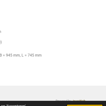
m
e)
B = 945 mm, L = 745 mm
Powered by
JouwWeb