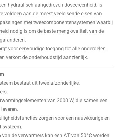
 een hydraulisch aangedreven doseereenheid, is
 voldoen aan de meest veeleisende eisen van
epassingen met tweecomponentensystemen waarbij
eid nodig is om de beste mengkwaliteit van de
garanderen.
orgt voor eenvoudige toegang tot alle onderdelen,
n verkort de onderhoudstijd aanzienlijk.
em
teem bestaat uit twee afzonderlijke,
ers.
verwarmingselementen van 2000 W, die samen een
leveren.
veiligheidsfuncties zorgen voor een nauwkeurige en
t systeem.
rp van de verwarmers kan een ΔT van 50 °C worden