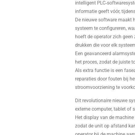
intelligent PLC‑softwaresyst
informatie geeft vóór, tijde
De nieuwe software maakt h
systeem te configureren, wa
hoeft de operator zich geen
drukken die voor elk systeem
Een geavanceerd alarmsyste
het proces, zodat de juiste
Als extra functie is een fas
reparaties door fouten bij h
stroomvoorziening te voork
Dit revolutionaire nieuwe s
externe computer, tablet of
Het display van de machine
zodat de unit op afstand ka
operator bij de machine aan