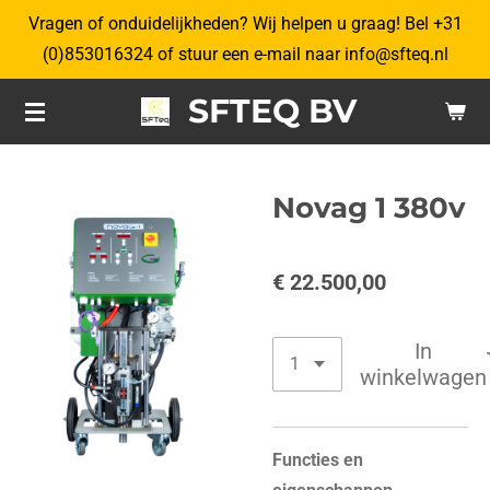
Vragen of onduidelijkheden? Wij helpen u graag! Bel +31
Ga
(0)853016324 of stuur een e-mail naar info@sfteq.nl
direct
naar
SFTEQ BV
de
hoofdinhoud
Novag 1 380v
€ 22.500,00
In
winkelwagen
Functies en